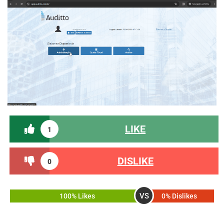
LIKE
1
DISLIKE
0
VS
100% Likes
0% Dislikes