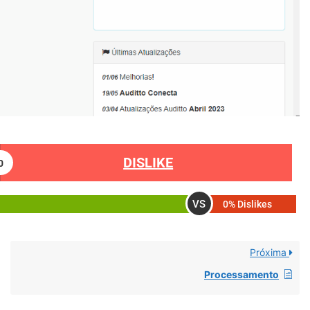
DISLIKE
0
VS
0% Dislikes
Próxima
Processamento