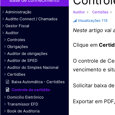
Control
Base de conhecimento
Administração
Auditor
Certidões
Auditto Connect / Chamados
Visualizações
119
Gestor Fiscal
Neste artigo vai 
Auditor
Controles
Clique em
Certid
Obrigações
Auditor de obrigações
O controle de Ce
Auditor de SPED
Auditor do Simples Nacional
vencimento e sit
Certidões
Baixa Automática - Certidões
Solicitar baixa 
Controle de certidão
Domicílio Eletrônico
Exportar em PDF
Transmissor EFD
Book de Auditoria