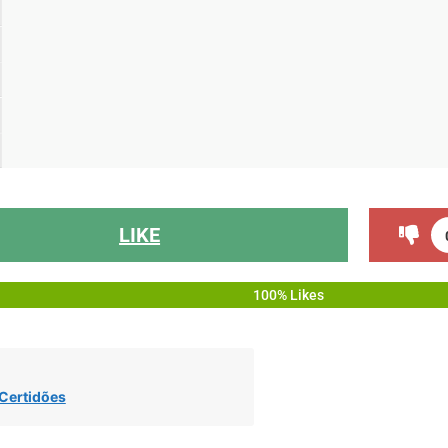
LIKE
100% Likes
 Certidões