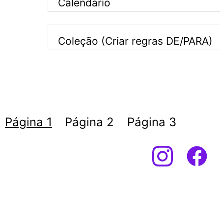
Calendário
Coleção (Criar regras DE/PARA)
Página
1
Página
2
Página
3